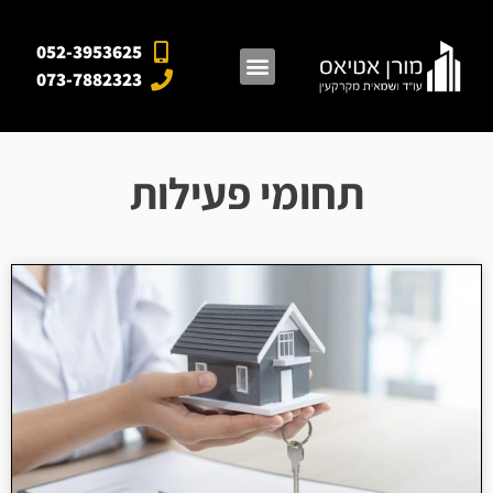
052-3953625
073-7882323
מאגרי מידע
אזורי פעילות
מן התקשורת
תחומי פעילות