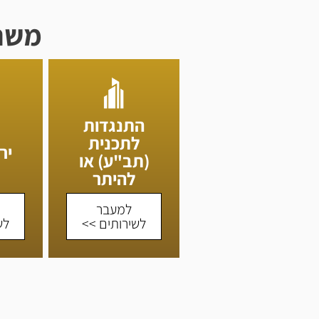
משר
התנגדות
לתכנית
יר
(תב"ע) או
להיתר
למעבר
לשירותים >>
לש