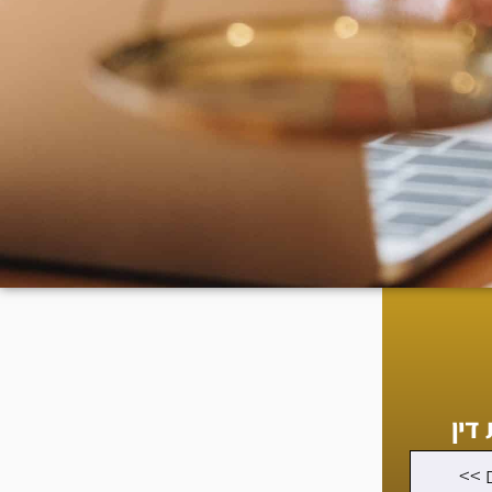
דין
 >>