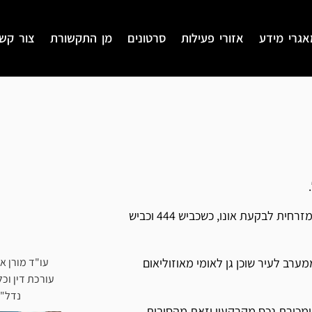
אגרי מידע
אזורי פעילות
סרטונים
מן התקשורת
צור קש
אלעד שוכנת דרומית לראש העין, דרום-מזרחית לפתח תקווה וצפון-מזרחית לבקעת אונו, כשכביש 444 וכביש
עו"ד מורן א
ערב לעיר שוכן גן לאומי מאוזוליאום
עורכת דין וכל
נדל"ן
ומכירת נכס מקרקעין וזאת מהסיבות