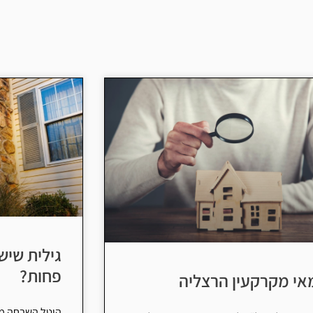
גילית שיש
פחות?
י מקרקעין הרצליה
היטל השבחה מוט