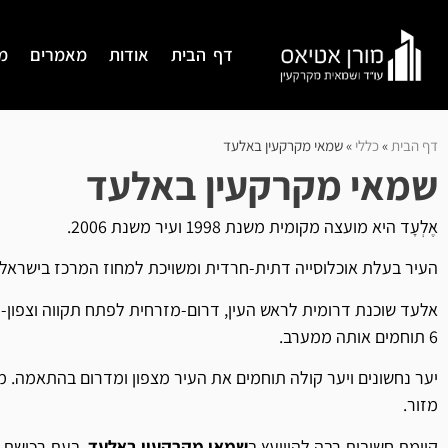
דף הבית
אודות
מאמרים
מ
דף הבית
»
כללי
»
שמאי מקרקעין באלעד
שמאי מקרקעין באלעד
אֶלְעָד היא מועצה מקומית משנת 1998 ועיר משנת 2006.
העיר בעלת אוכלוסייה דתית-חרדית ומשויכת למחוז המרכז בישראל.
6 תוחמים אותה ממערב.
יער נחשונים ויער קולה תוחמים את העיר מצפון ומדרום בהתאמה. ממ
מזור.
קיימת חשיבות רבה להיוועץ ב
שמאי מקרקעין באלעד
, בעת רכישת 