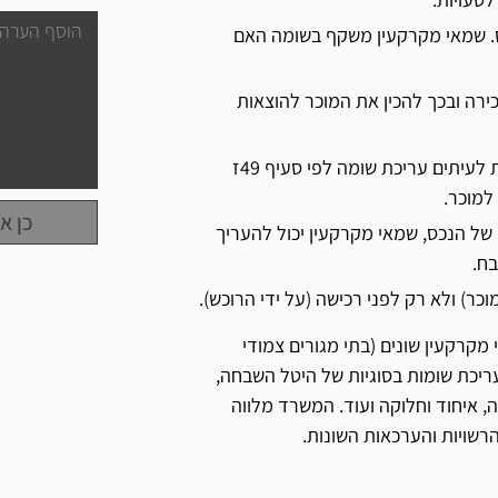
ס. שמאי מקרקעין משקף בשומה האם
רה ובכך להכין את המוכר להוצאות
במידה ומדובר בבית צמוד קרקע ולו יתרת זכויות בניה, נדרשת לעיתים עריכת שומה לפי סעיף 49ז
למוכר.
כן א
 של הנכס, שמאי מקרקעין יכול להעריך
בח.
כר) ולא רק לפני רכישה (על ידי הרוכש).
קרקעין שונים (בתי מגורים צמודי
ריכת שומות בסוגיות של היטל השבחה,
ומות לפי סעיף 49ז'), פיצויי הפקעה, איחוד וחלוקה ועוד. המשרד מלווה
רשויות והערכאות השונות.