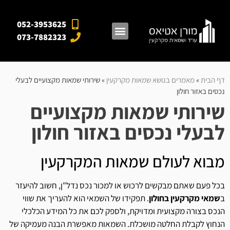
052-3953625
073-7882323
מאגרי מידע
אזורי פעילות
מן התקשורת
דף הבית
»
מאמרים בנושא שמאות מקרקעין
»
שירותי שמאות מקצועיים לבעלי
נכסים באזור חולון
שירותי שמאות מקצועיים
לבעלי נכסים באזור חולון
מבוא לעולם שמאות המקרקעין
בכל פעם שאתם מבקשים לרכוש או למכור נכס נדל"ן, חשוב להיעזר
ב
שמאי מקרקעין בחולון
. תפקידו של השמאי הוא להעריך את שווי
הנכס בצורה מקצועית ומדויקת, ולספק לכם את כל המידע הכלכלי
הנחוץ לקבלת החלטה מושכלת. השמאות מאפשרת הבנה מעמיקה של