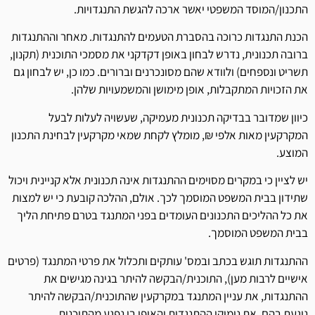
התכנון/המוסד המשפטי יאשר ארכה להגשת התנגדויות.
הכנת התנגדות כרוכה בהסברת הטעמים להתנגדות. מאחר וההתנגדות
ברובה תכנונית, נדרש לבחון באופן דקדקני את מסמכי התוכנית (תקנון,
תשריט ונספחים) ולוודא שהם מסונכרנים וברורים. כמו כן, יש לבחון גם
את הזכויות המתקבלות, אופן מימושן והמשמעויות שלהן.
כיוון שמדובר בבדיקה תכנונית מעמיקה, שעשויה לעלות לבעל
המקרקעין מאות אלפי ₪, מומלץ לקחת שמאי מקרקעין לבחינת התכנון
המוצע.
יש לציין כי במקרים מסוימים ההתנגדות אינה תכנונית אלא קניינית ויכול
שתידון בבית המשפט המוסמך לכך. אולם, ההלכה קובעת כי יש למצות
את כל ההליכים התכנונים העומדים בפני המתנגד בטרם פתיחת הליך
בבית המשפט המוסמך.
ההתנגדות תוגש בכתב ובמס' עותקים ותכלול את פרטי המתנגד (פרטים
אישיים לרבות מען), התוכנית/הבקשה להיתר בגינה מגישים את
ההתנגדות, את עניין המתנגד במקרקעין שהתוכנית/הבקשה להיתר
נוגעת בהם, את נימוקי ההתנגדות והאופן בו נפגע מהתוכנית.