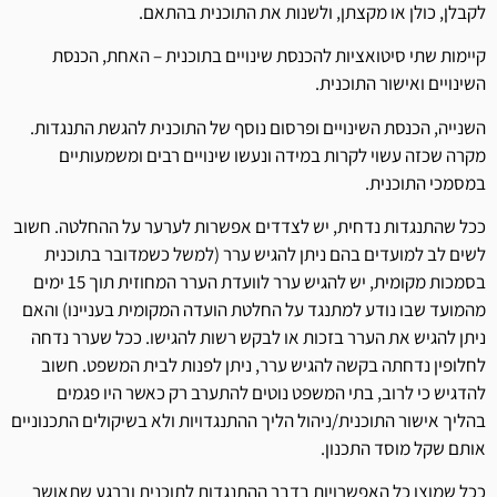
לקבלן, כולן או מקצתן, ולשנות את התוכנית בהתאם.
קיימות שתי סיטואציות להכנסת שינויים בתוכנית – האחת, הכנסת
השינויים ואישור התוכנית.
השנייה, הכנסת השינויים ופרסום נוסף של התוכנית להגשת התנגדות.
מקרה שכזה עשוי לקרות במידה ונעשו שינויים רבים ומשמעותיים
במסמכי התוכנית.
ככל שהתנגדות נדחית, יש לצדדים אפשרות לערער על ההחלטה. חשוב
לשים לב למועדים בהם ניתן להגיש ערר (למשל כשמדובר בתוכנית
בסמכות מקומית, יש להגיש ערר לוועדת הערר המחוזית תוך 15 ימים
מהמועד שבו נודע למתנגד על החלטת הועדה המקומית בעניינו) והאם
ניתן להגיש את הערר בזכות או לבקש רשות להגישו. ככל שערר נדחה
לחלופין נדחתה בקשה להגיש ערר, ניתן לפנות לבית המשפט. חשוב
להדגיש כי לרוב, בתי המשפט נוטים להתערב רק כאשר היו פגמים
בהליך אישור התוכנית/ניהול הליך ההתנגדויות ולא בשיקולים התכנוניים
אותם שקל מוסד התכנון.
ככל שמוצו כל האפשרויות בדבר ההתנגדות לתוכנית וברגע שתאושר