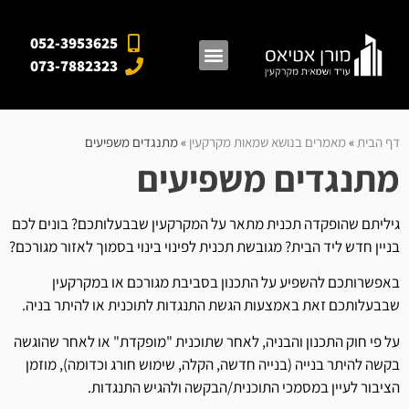
052-3953625
073-7882323
מאגרי מידע
אזורי פעילות
מן התקשורת
דף הבית
»
מאמרים בנושא שמאות מקרקעין
»
מתנגדים משפיעים
מתנגדים משפיעים
גיליתם שהופקדה תכנית מתאר על המקרקעין שבבעלותכם? בונים לכם
בניין חדש ליד הבית? מגובשת תכנית לפינוי בינוי בסמוך לאזור מגורכם?
באפשרותכם להשפיע על התכנון בסביבת מגורכם או במקרקעין
שבבעלותכם זאת באמצעות הגשת התנגדות לתוכנית או להיתר בניה.
על פי חוק התכנון והבניה, לאחר שתוכנית "מופקדת" או לאחר שהוגשה
בקשה להיתר בנייה (בנייה חדשה, הקלה, שימוש חורג וכדומה), מוזמן
הציבור לעיין במסמכי התוכנית/הבקשה ולהגיש התנגדות.