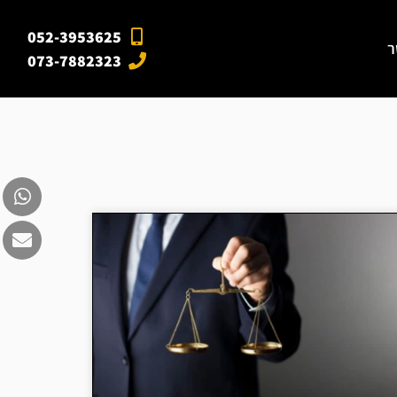
052-3953625
ר
073-7882323