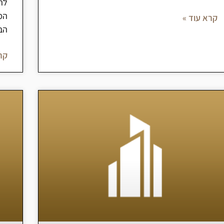
לה
המ
קרא עוד »
הבי
קר