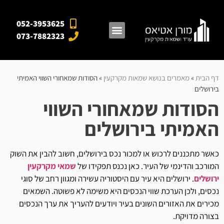
052-3953625
073-7882323
מאגרי מידע
אזורי פעילות
מן התקשורת
דף הבית
»
מאמרים בנושא שמאות מקרקעין
»
הסודות שמאחורי השווי האמיתי
בירושלים
הסודות שמאחורי השווי
האמיתי בירושלים
כאשר מתכננים לרכוש או למכור נכס בירושלים, חשוב להבין את השוק
המורכב והדינמי של העיר. כאן נכנס תפקידו של
שמאי מקרקעין
ירושלים
. ירושלים היא עיר עם היסטוריה עשירה ומגוון רחב של סוגי
נכסים, ולכן הערכת שווי הנכסים היא משימה לא פשוטה. השמאים
מכירים את האזורים השונים בעיר ויודעים להעריך את ערך הנכסים
בצורה מדויקת.