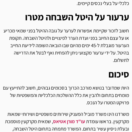
כלכלי על בעלי נכסים קיימים.
ערעור על היטל השבחה מטרו
חשוב לזכור שקיימת אפשרות לערער על גובה ההיטל בפני שמאי מכריע
או על עצם החיוב בפני ועדת הערר לפיצויים ולהיטל השבחה. תקופת
הערעור מוגבלת ל-45 ימים מהיום שבו הובאה השומה לידיעת החייב
בהיטל. על ידי ערעור מקצועי ניתן להפחית ואף לבטל את הדרישה
לתשלום.
סיכום
היות שמדובר בנושא מורכב הכרוך בסכומים גבוהים, חשוב להתייעץ עם
מומחים בתחום ולהבין את כלל ההשלכות הכלכליות והמשפטיות של
פרויקט המטרו על הנכס.
משרדנו הינו משרד מוביל המעניק שירותים משפטיים ושירותי שמאות
מקרקעין. בראשו עומדת
עו"ד מורן אטיאס
, שמאית מקרקעין מוסמכת
ובעלת ניסיון עשיר בתחום. המשרד מתמחה בתחום היטל השבחה,