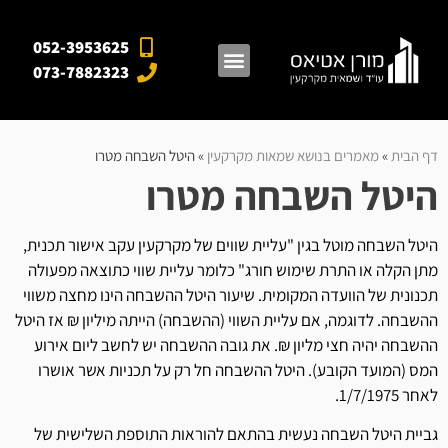
052-3953625
073-7882323
מאגרי מידע
אזורי פעילות
מן התקשורת
דף הבית
»
מאמרים בנושא שמאות מקרקעין
»
היטל השבחה מטרו
היטל השבחה מטרו
היטל השבחה מוטל בגין "עליית שווים של מקרקעין עקב אישור תכנית,
מתן הקלה או התרת שימוש חורג" כלומר עליית שווי כתוצאה מפעולה
תכנונית של הוועדה המקומית. שיעור היטל ההשבחה הינו מחצה משווי
ההשבחה. לדוגמה, אם עליית השווי (ההשבחה) הייתה מיליון ₪ אז היטל
ההשבחה יהיה חצי מליון ₪. את גובה ההשבחה יש לחשב ליום אירוע
המס (המועד הקובע). היטל ההשבחה חל רק על תכניות אשר אושרו
לאחר 1/7/1975.
גביית היטל השבחה נעשית בהתאם להוראות התוספת השלישית של